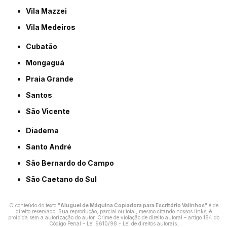
Vila Mazzei
Vila Medeiros
Cubatão
Mongaguá
Praia Grande
Santos
São Vicente
Diadema
Santo André
São Bernardo do Campo
São Caetano do Sul
O conteúdo do texto "
Aluguel de Máquina Copiadora para Escritório Valinhos
" é de
direito reservado. Sua reprodução, parcial ou total, mesmo citando nossos links, é
proibida sem a autorização do autor. Crime de violação de direito autoral – artigo 184 do
Código Penal –
Lei 9610/98 - Lei de direitos autorais
.