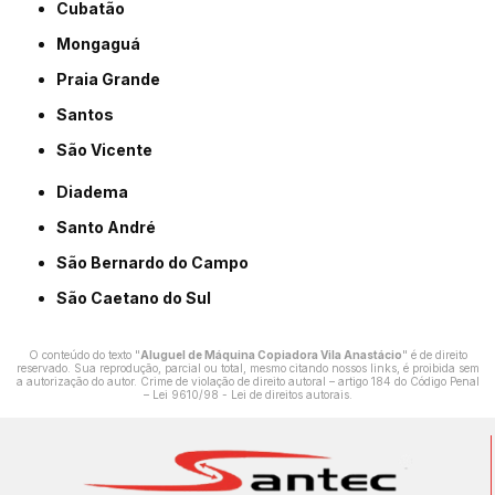
Cubatão
Mongaguá
Praia Grande
Santos
São Vicente
Diadema
Santo André
São Bernardo do Campo
São Caetano do Sul
O conteúdo do texto "
Aluguel de Máquina Copiadora Vila Anastácio
" é de direito
reservado. Sua reprodução, parcial ou total, mesmo citando nossos links, é proibida sem
a autorização do autor. Crime de violação de direito autoral – artigo 184 do Código Penal
–
Lei 9610/98 - Lei de direitos autorais
.