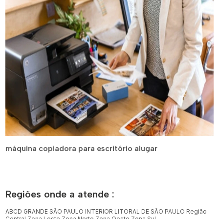
máquina copiadora para escritório alugar
Regiões onde a atende :
ABCD
GRANDE SÃO PAULO
INTERIOR
LITORAL DE SÃO PAULO
Região
Central
Zona Leste
Zona Norte
Zona Oeste
Zona Sul