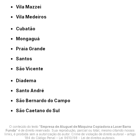
Vila Mazzei
Vila Medeiros
Cubatão
Mongaguá
Praia Grande
Santos
São Vicente
Diadema
Santo André
São Bernardo do Campo
São Caetano do Sul
O conteúdo do texto "
Empresa de Aluguel de Máquina Copiadora a Laser Barra
Funda
" é de direito reservado. Sua reprodução, parcial ou total, mesmo citando nossos
links, é proibida sem a autorização do autor. Crime de violação de direito autoral – artigo
184 do Código Penal –
Lei 9610/98 - Lei de direitos autorais
.