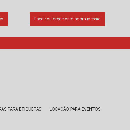
as
Faça seu orçamento agora mesmo
85
(11) 99239-1832
atendimento@santeccopiadoras.com.br
RAS PARA ETIQUETAS
LOCAÇÃO PARA EVENTOS