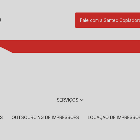
!
Fale com a Santec Copiador
(11) 2901-17
SERVIÇOS
RS
OUTSOURCING DE IMPRESSÕES
LOCAÇÃO DE IMPRESSO