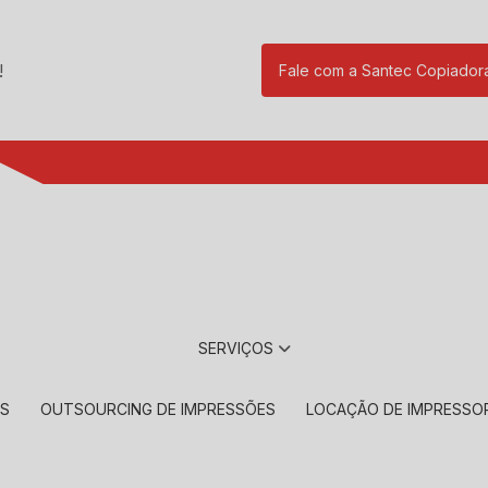
!
Fale com a Santec Copiador
(11) 2901-17
SERVIÇOS
RS
OUTSOURCING DE IMPRESSÕES
LOCAÇÃO DE IMPRESSO