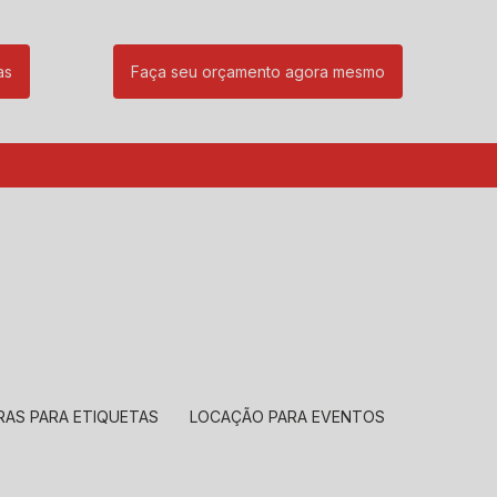
as
Faça seu orçamento agora mesmo
85
(11) 99239-1832
atendimento@santeccopiadoras.com.br
RAS PARA ETIQUETAS
LOCAÇÃO PARA EVENTOS