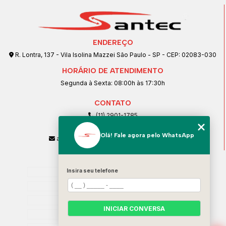
ENDEREÇO
R. Lontra, 137 - Vila Isolina Mazzei São Paulo - SP - CEP: 02083-030
HORÁRIO DE ATENDIMENTO
Segunda à Sexta: 08:00h às 17:30h
CONTATO
(11) 2901-1785
(11) 99239-1832
Olá! Fale agora pelo WhatsApp
atendimento@santeccopiadoras.com.br
MENU
Home
Insira seu telefone
Empresa
SERVIÇOS
INICIAR CONVERSA
Contato