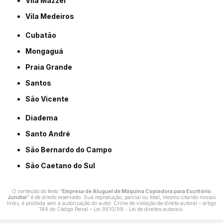
Vila Mazzei
Vila Medeiros
Cubatão
Mongaguá
Praia Grande
Santos
São Vicente
Diadema
Santo André
São Bernardo do Campo
São Caetano do Sul
O conteúdo do texto "
Empresa de Aluguel de Máquina Copiadora para Escritório
Jundiaí
" é de direito reservado. Sua reprodução, parcial ou total, mesmo citando nossos
links, é proibida sem a autorização do autor. Crime de violação de direito autoral – artigo
184 do Código Penal –
Lei 9610/98 - Lei de direitos autorais
.