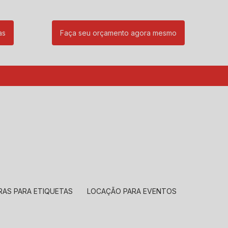
as
Faça seu orçamento agora mesmo
85
(11) 99239-1832
atendimento@santeccopiadoras.com.br
RAS PARA ETIQUETAS
LOCAÇÃO PARA EVENTOS