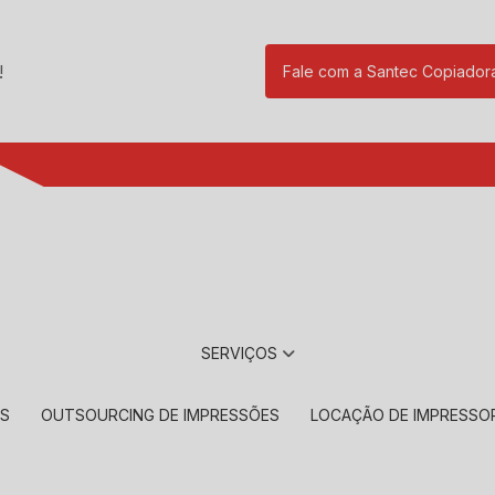
!
Fale com a Santec Copiador
(11) 2901-17
SERVIÇOS
RS
OUTSOURCING DE IMPRESSÕES
LOCAÇÃO DE IMPRESSO