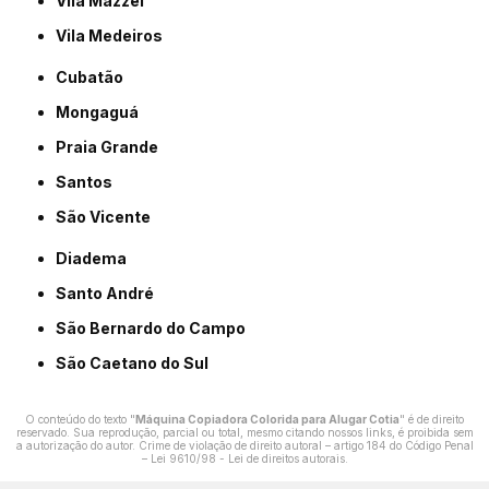
Vila Mazzei
Vila Medeiros
Cubatão
Mongaguá
Praia Grande
Santos
São Vicente
Diadema
Santo André
São Bernardo do Campo
São Caetano do Sul
O conteúdo do texto "
Máquina Copiadora Colorida para Alugar Cotia
" é de direito
reservado. Sua reprodução, parcial ou total, mesmo citando nossos links, é proibida sem
a autorização do autor. Crime de violação de direito autoral – artigo 184 do Código Penal
–
Lei 9610/98 - Lei de direitos autorais
.