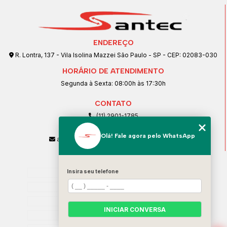
ENDEREÇO
R. Lontra, 137 - Vila Isolina Mazzei São Paulo - SP - CEP: 02083-030
HORÁRIO DE ATENDIMENTO
Segunda à Sexta: 08:00h às 17:30h
CONTATO
(11) 2901-1785
(11) 99239-1832
Olá! Fale agora pelo WhatsApp
atendimento@santeccopiadoras.com.br
MENU
Home
Insira seu telefone
Empresa
SERVIÇOS
INICIAR CONVERSA
Contato