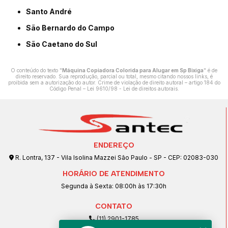
Santo André
São Bernardo do Campo
São Caetano do Sul
O conteúdo do texto "
Máquina Copiadora Colorida para Alugar em Sp Bixiga
" é de
direito reservado. Sua reprodução, parcial ou total, mesmo citando nossos links, é
proibida sem a autorização do autor. Crime de violação de direito autoral – artigo 184 do
Código Penal –
Lei 9610/98 - Lei de direitos autorais
.
ENDEREÇO
R. Lontra, 137 - Vila Isolina Mazzei São Paulo - SP - CEP: 02083-030
HORÁRIO DE ATENDIMENTO
Segunda à Sexta: 08:00h às 17:30h
CONTATO
(11) 2901-1785