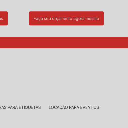
as
Faça seu orçamento agora mesmo
85
(11) 99239-1832
atendimento@santeccopiadoras.com.br
RAS PARA ETIQUETAS
LOCAÇÃO PARA EVENTOS