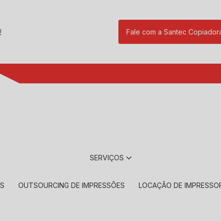
!
Fale com a Santec Copiador
(11) 2901-17
SERVIÇOS
RS
OUTSOURCING DE IMPRESSÕES
LOCAÇÃO DE IMPRESSO