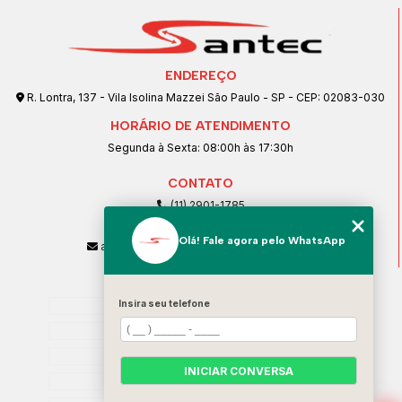
ENDEREÇO
R. Lontra, 137 - Vila Isolina Mazzei São Paulo - SP - CEP: 02083-030
HORÁRIO DE ATENDIMENTO
Segunda à Sexta: 08:00h às 17:30h
CONTATO
(11) 2901-1785
(11) 99239-1832
Olá! Fale agora pelo WhatsApp
atendimento@santeccopiadoras.com.br
MENU
Home
Insira seu telefone
Empresa
SERVIÇOS
INICIAR CONVERSA
Contato