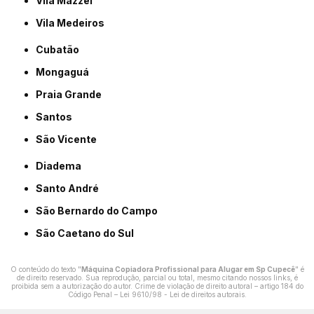
Vila Mazzei
Vila Medeiros
Cubatão
Mongaguá
Praia Grande
Santos
São Vicente
Diadema
Santo André
São Bernardo do Campo
São Caetano do Sul
O conteúdo do texto "
Máquina Copiadora Profissional para Alugar em Sp Cupecê
" é
de direito reservado. Sua reprodução, parcial ou total, mesmo citando nossos links, é
proibida sem a autorização do autor. Crime de violação de direito autoral – artigo 184 do
Código Penal –
Lei 9610/98 - Lei de direitos autorais
.