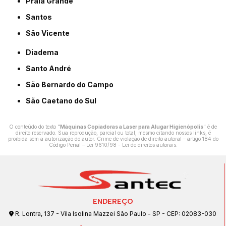
Praia Grande
Santos
São Vicente
Diadema
Santo André
São Bernardo do Campo
São Caetano do Sul
O conteúdo do texto "
Máquinas Copiadoras a Laser para Alugar Higienópolis
" é de
direito reservado. Sua reprodução, parcial ou total, mesmo citando nossos links, é
proibida sem a autorização do autor. Crime de violação de direito autoral – artigo 184 do
Código Penal –
Lei 9610/98 - Lei de direitos autorais
.
ENDEREÇO
R. Lontra, 137 - Vila Isolina Mazzei São Paulo - SP - CEP: 02083-030