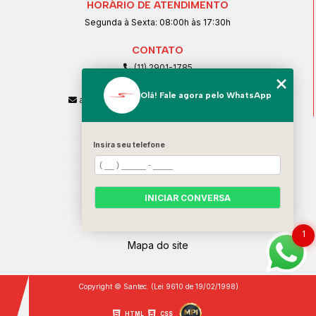
HORÁRIO DE ATENDIMENTO
Segunda à Sexta: 08:00h às 17:30h
CONTATO
(11) 2901-1785
(11) 99239-1832
Olá! Fale agora pelo WhatsApp
atendimento@santeccopiadoras.com.br
MENU
Insira seu telefone
Home
Empresa
SERVIÇOS
INICIAR CONVERSA
Contato
Categorias
1
Mapa do site
Copyright © Santec. (Lei 9610 de 19/02/1998)
HTML
CSS