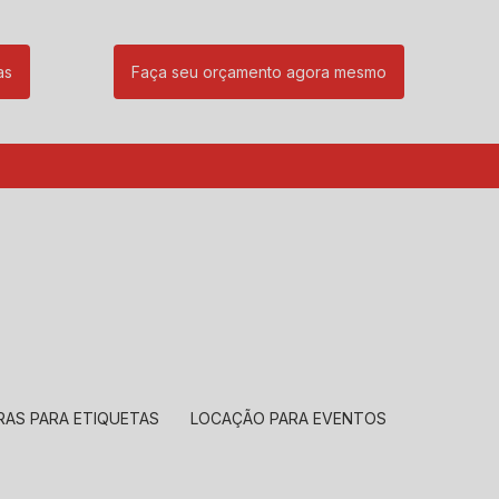
as
Faça seu orçamento agora mesmo
85
(11) 99239-1832
atendimento@santeccopiadoras.com.br
RAS PARA ETIQUETAS
LOCAÇÃO PARA EVENTOS