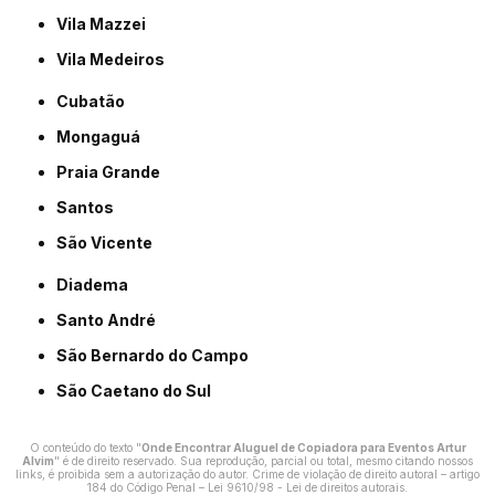
Vila Mazzei
Vila Medeiros
Cubatão
Mongaguá
Praia Grande
Santos
São Vicente
Diadema
Santo André
São Bernardo do Campo
São Caetano do Sul
O conteúdo do texto "
Onde Encontrar Aluguel de Copiadora para Eventos Artur
Alvim
" é de direito reservado. Sua reprodução, parcial ou total, mesmo citando nossos
links, é proibida sem a autorização do autor. Crime de violação de direito autoral – artigo
184 do Código Penal –
Lei 9610/98 - Lei de direitos autorais
.