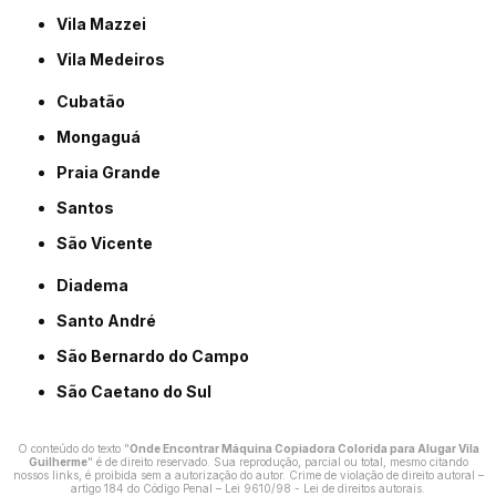
Vila Mazzei
Vila Medeiros
Cubatão
Mongaguá
Praia Grande
Santos
São Vicente
Diadema
Santo André
São Bernardo do Campo
São Caetano do Sul
O conteúdo do texto "
Onde Encontrar Máquina Copiadora Colorida para Alugar Vila
Guilherme
" é de direito reservado. Sua reprodução, parcial ou total, mesmo citando
nossos links, é proibida sem a autorização do autor. Crime de violação de direito autoral –
artigo 184 do Código Penal –
Lei 9610/98 - Lei de direitos autorais
.