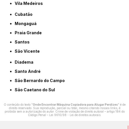
Vila Medeiros
Cubatão
Mongaguá
Praia Grande
Santos
São Vicente
Diadema
Santo André
São Bernardo do Campo
São Caetano do Sul
O conteúdo do texto "
Onde Encontrar Máquina Copiadora para Alugar Perdizes
" é de
direito reservado. Sua reprodução, parcial ou total, mesmo citando nossos links, é
proibida sem a autorização do autor. Crime de violação de direito autoral – artigo 184 do
Código Penal –
Lei 9610/98 - Lei de direitos autorais
.