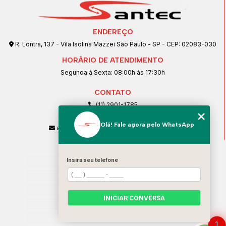
ENDEREÇO
R. Lontra, 137 - Vila Isolina Mazzei São Paulo - SP - CEP: 02083-030
HORÁRIO DE ATENDIMENTO
Segunda à Sexta: 08:00h às 17:30h
CONTATO
(11) 2901-1785
(11) 99239-1832
Olá! Fale agora pelo WhatsApp
atendimento@santeccopiadoras.com.br
MENU
Home
Insira seu telefone
Empresa
SERVIÇOS
INICIAR CONVERSA
Contato
Categorias
1