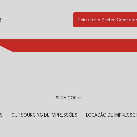
!
Fale com a Santec Copiador
(11) 2901-17
SERVIÇOS
RS
OUTSOURCING DE IMPRESSÕES
LOCAÇÃO DE IMPRESSO