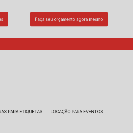
as
Faça seu orçamento agora mesmo
85
(11) 99239-1832
atendimento@santeccopiadoras.com.br
RAS PARA ETIQUETAS
LOCAÇÃO PARA EVENTOS