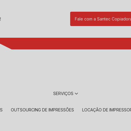
!
Fale com a Santec Copiador
(11) 2901-17
SERVIÇOS
RS
OUTSOURCING DE IMPRESSÕES
LOCAÇÃO DE IMPRESSO