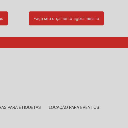
as
Faça seu orçamento agora mesmo
85
(11) 99239-1832
atendimento@santeccopiadoras.com.br
RAS PARA ETIQUETAS
LOCAÇÃO PARA EVENTOS