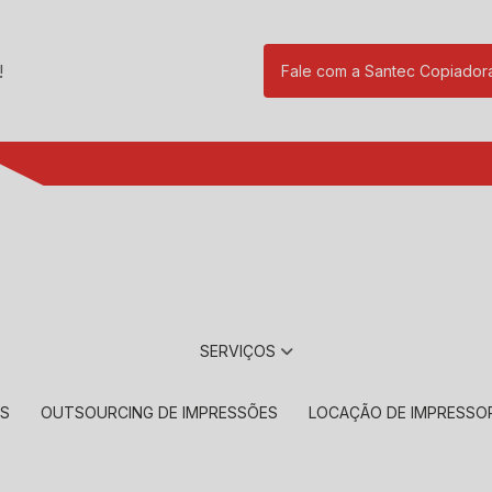
!
Fale com a Santec Copiador
(11) 2901-17
SERVIÇOS
RS
OUTSOURCING DE IMPRESSÕES
LOCAÇÃO DE IMPRESSO