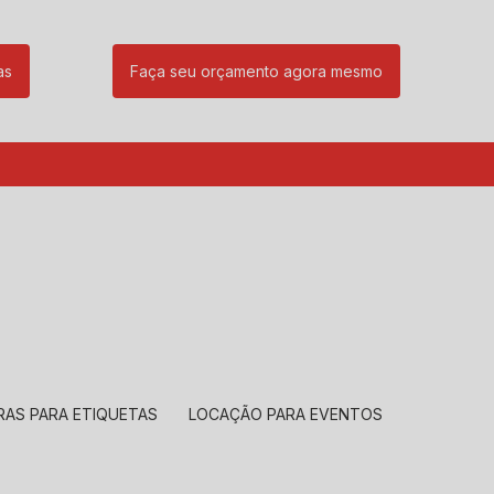
as
Faça seu orçamento agora mesmo
85
(11) 99239-1832
atendimento@santeccopiadoras.com.br
RAS PARA ETIQUETAS
LOCAÇÃO PARA EVENTOS