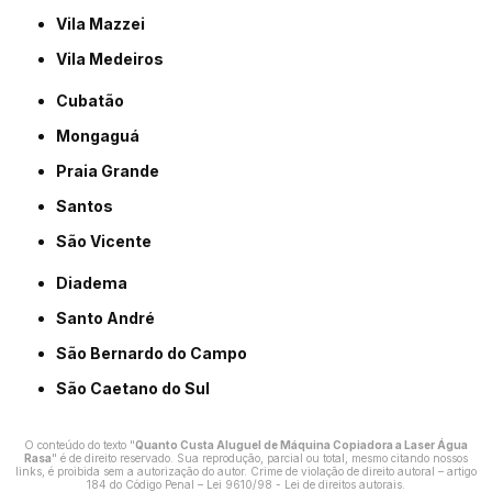
Vila Mazzei
Vila Medeiros
Cubatão
Mongaguá
Praia Grande
Santos
São Vicente
Diadema
Santo André
São Bernardo do Campo
São Caetano do Sul
O conteúdo do texto "
Quanto Custa Aluguel de Máquina Copiadora a Laser Água
Rasa
" é de direito reservado. Sua reprodução, parcial ou total, mesmo citando nossos
links, é proibida sem a autorização do autor. Crime de violação de direito autoral – artigo
184 do Código Penal –
Lei 9610/98 - Lei de direitos autorais
.