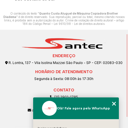
O conteúdo do texto "
Quanto Custa Aluguel de Máquina Copiadora Brother
Diadema
" é de direito reservado. Sua reprodução, parcial ou total, mesmo citando nossos
links, é proibida sem a autorização do autor. Crime de violação de direito autoral – artigo
184 do Código Penal –
Lei 9610/98 - Lei de direitos autorais
.
ENDEREÇO
R. Lontra, 137 - Vila Isolina Mazzei São Paulo - SP - CEP: 02083-030
HORÁRIO DE ATENDIMENTO
Segunda à Sexta: 08:00h às 17:30h
CONTATO
(11) 2901-1785
(11) 99239-1832
Olá! Fale agora pelo WhatsApp
atendimento@santeccopiadoras.com.br
MENU