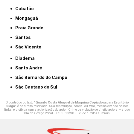
Cubatão
Mongaguá
Praia Grande
Santos
São Vicente
Diadema
Santo André
São Bernardo do Campo
São Caetano do Sul
O conteúdo do texto "
Quanto Custa Aluguel de Máquina Copiadora para Escritório
Bixiga
" é de direito reservado. Sua reprodução, parcial ou total, mesmo citando nossos
links, é proibida sem a autorização do autor. Crime de violação de direito autoral – artigo
184 do Código Penal –
Lei 9610/98 - Lei de direitos autorais
.