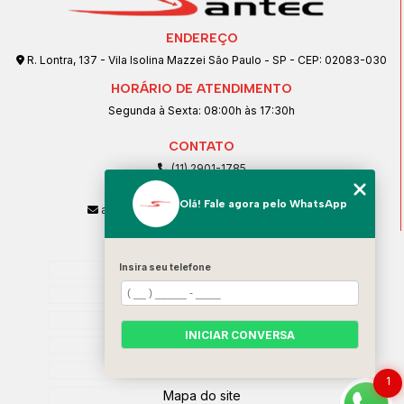
ENDEREÇO
R. Lontra, 137 - Vila Isolina Mazzei São Paulo - SP - CEP: 02083-030
HORÁRIO DE ATENDIMENTO
Segunda à Sexta: 08:00h às 17:30h
CONTATO
(11) 2901-1785
(11) 99239-1832
Olá! Fale agora pelo WhatsApp
atendimento@santeccopiadoras.com.br
MENU
Home
Insira seu telefone
Empresa
SERVIÇOS
INICIAR CONVERSA
Contato
Categorias
1
Mapa do site