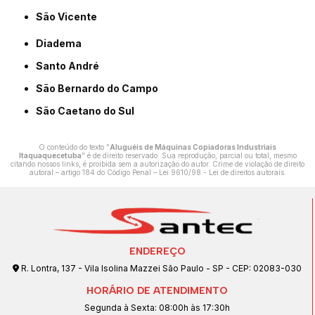
São Vicente
Diadema
Santo André
São Bernardo do Campo
São Caetano do Sul
O conteúdo do texto "
Aluguéis de Máquinas Copiadoras Industriais
Itaquaquecetuba
" é de direito reservado. Sua reprodução, parcial ou total, mesmo
citando nossos links, é proibida sem a autorização do autor. Crime de violação de direito
autoral – artigo 184 do Código Penal –
Lei 9610/98 - Lei de direitos autorais
.
ENDEREÇO
R. Lontra, 137 - Vila Isolina Mazzei São Paulo - SP - CEP: 02083-030
HORÁRIO DE ATENDIMENTO
Segunda à Sexta: 08:00h às 17:30h