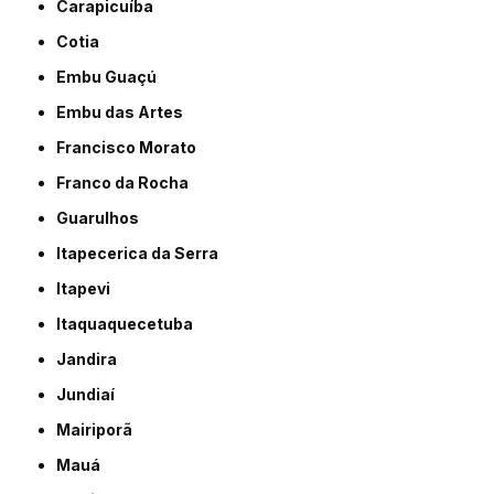
Carapicuíba
Cotia
Embu Guaçú
Embu das Artes
Francisco Morato
Franco da Rocha
Guarulhos
Itapecerica da Serra
Itapevi
Itaquaquecetuba
Jandira
Jundiaí
Mairiporã
Mauá