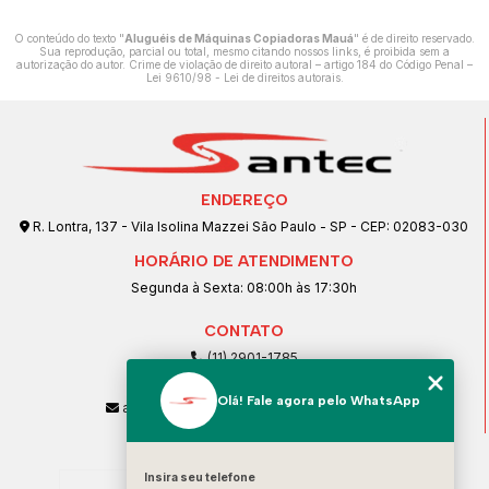
O conteúdo do texto "
Aluguéis de Máquinas Copiadoras Mauá
" é de direito reservado.
Sua reprodução, parcial ou total, mesmo citando nossos links, é proibida sem a
autorização do autor. Crime de violação de direito autoral – artigo 184 do Código Penal –
Lei 9610/98 - Lei de direitos autorais
.
ENDEREÇO
R. Lontra, 137 - Vila Isolina Mazzei São Paulo - SP - CEP: 02083-030
HORÁRIO DE ATENDIMENTO
Segunda à Sexta: 08:00h às 17:30h
CONTATO
(11) 2901-1785
(11) 99239-1832
Olá! Fale agora pelo WhatsApp
atendimento@santeccopiadoras.com.br
MENU
Insira seu telefone
Home