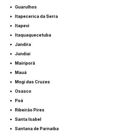
Guarulhos
Itapecerica da Serra
Itapevi
Itaquaquecetuba
Jandira
Jundiaí
Mairiporã
Mauá
Mogi das Cruzes
Osasco
Poá
Ribeirão Pires
Santa Isabel
Santana de Parnaíba