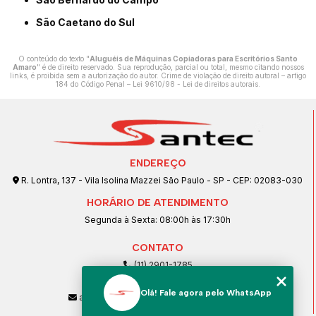
São Caetano do Sul
O conteúdo do texto "
Aluguéis de Máquinas Copiadoras para Escritórios Santo
Amaro
" é de direito reservado. Sua reprodução, parcial ou total, mesmo citando nossos
links, é proibida sem a autorização do autor. Crime de violação de direito autoral – artigo
184 do Código Penal –
Lei 9610/98 - Lei de direitos autorais
.
ENDEREÇO
R. Lontra, 137 - Vila Isolina Mazzei São Paulo - SP - CEP: 02083-030
HORÁRIO DE ATENDIMENTO
Segunda à Sexta: 08:00h às 17:30h
CONTATO
(11) 2901-1785
(11) 99239-1832
Olá! Fale agora pelo WhatsApp
atendimento@santeccopiadoras.com.br