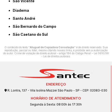
São Vicente
Diadema
Santo André
São Bernardo do Campo
São Caetano do Sul
O conteúdo do texto "
Aluguel de Copiadora Consolação
" é de direito reservado. Sua
reprodução, parcial ou total, mesmo citando nossos links, é proibida sem a autorização
do autor. Crime de violação de direito autoral – artigo 184 do Código Penal –
Lei 9610/98
- Lei de direitos autorais
.
ENDEREÇO
R. Lontra, 137 - Vila Isolina Mazzei São Paulo - SP - CEP: 02083-030
HORÁRIO DE ATENDIMENTO
Segunda à Sexta: 08:00h às 17:30h