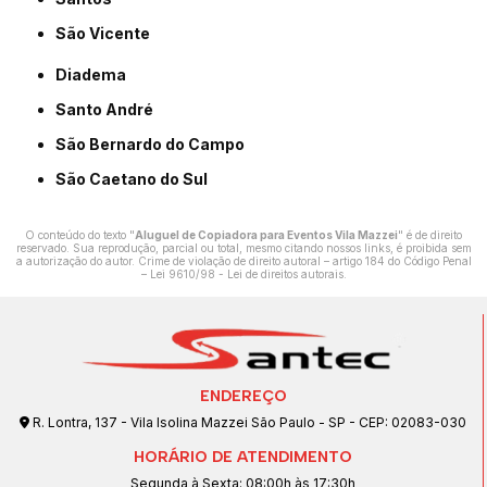
São Vicente
Diadema
Santo André
São Bernardo do Campo
São Caetano do Sul
O conteúdo do texto "
Aluguel de Copiadora para Eventos Vila Mazzei
" é de direito
reservado. Sua reprodução, parcial ou total, mesmo citando nossos links, é proibida sem
a autorização do autor. Crime de violação de direito autoral – artigo 184 do Código Penal
–
Lei 9610/98 - Lei de direitos autorais
.
ENDEREÇO
R. Lontra, 137 - Vila Isolina Mazzei São Paulo - SP - CEP: 02083-030
HORÁRIO DE ATENDIMENTO
Segunda à Sexta: 08:00h às 17:30h