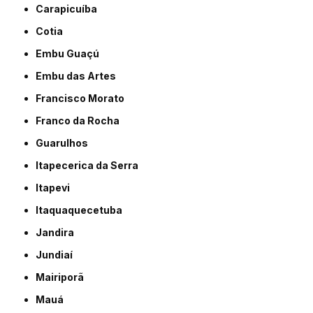
Carapicuíba
Cotia
Embu Guaçú
Embu das Artes
Francisco Morato
Franco da Rocha
Guarulhos
Itapecerica da Serra
Itapevi
Itaquaquecetuba
Jandira
Jundiaí
Mairiporã
Mauá