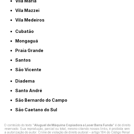
Vila Maria
Vila Mazzei
Vila Medeiros
Cubatão
Mongaguá
Praia Grande
Santos
São Vicente
Diadema
Santo André
São Bernardo do Campo
São Caetano do Sul
O conteúdo do texto "
Aluguel de Máquina Copiadora a Laser Barra Funda
" é de direito
reservado. Sua reprodução, parcial ou total, mesmo citando nossos links, é proibida sem
a autorização do autor. Crime de violação de direito autoral – artigo 184 do Código Penal