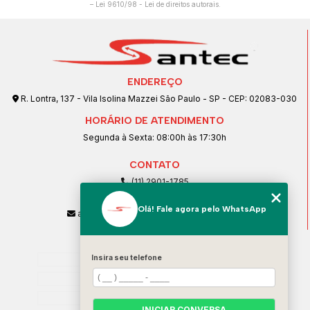
–
Lei 9610/98 - Lei de direitos autorais
.
ENDEREÇO
R. Lontra, 137 - Vila Isolina Mazzei São Paulo - SP - CEP: 02083-030
HORÁRIO DE ATENDIMENTO
Segunda à Sexta: 08:00h às 17:30h
CONTATO
(11) 2901-1785
(11) 99239-1832
Olá! Fale agora pelo WhatsApp
atendimento@santeccopiadoras.com.br
MENU
Home
Insira seu telefone
Empresa
SERVIÇOS
INICIAR CONVERSA