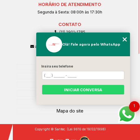
HORÁRIO DE ATENDIMENTO
Segunda à Sexta: 08:00h às 17:30h
CONTATO
(11) 2901-1785
(11) 99239-1832
Olá! Fale agora pelo WhatsApp
atendimento@santeccopiadoras.com.br
MENU
Home
Insira seu telefone
Empresa
SERVIÇOS
INICIAR CONVERSA
Contato
Categorias
1
Mapa do site
Copyright © Santec. (Lei 9610 de 19/02/1998)