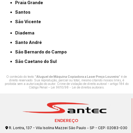
Praia Grande
Santos
São Vicente
Diadema
Santo André
São Bernardo do Campo
São Caetano do Sul
O conteúdo do texto "
Aluguel de Máquina Copiadora a Laser Preço Louveira
" é de
direito reservado. Sua reprodução, parcial ou total, mesmo citando nossos links, é
proibida sem a autorização do autor. Crime de violação de direito autoral – artigo 184 do
Código Penal –
Lei 9610/98 - Lei de direitos autorais
.
ENDEREÇO
R. Lontra, 137 - Vila Isolina Mazzei São Paulo - SP - CEP: 02083-030