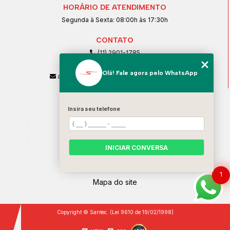
HORÁRIO DE ATENDIMENTO
Segunda à Sexta: 08:00h às 17:30h
CONTATO
(11) 2901-1785
(11) 99239-1832
Olá! Fale agora pelo WhatsApp
atendimento@santeccopiadoras.com.br
MENU
Home
Insira seu telefone
Empresa
SERVIÇOS
INICIAR CONVERSA
Contato
Categorias
1
Mapa do site
Copyright © Santec. (Lei 9610 de 19/02/1998)