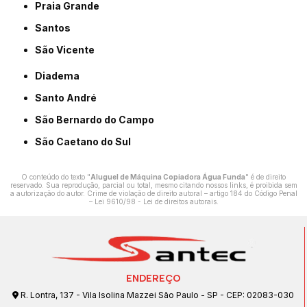
Praia Grande
Santos
São Vicente
Diadema
Santo André
São Bernardo do Campo
São Caetano do Sul
O conteúdo do texto "
Aluguel de Máquina Copiadora Água Funda
" é de direito
reservado. Sua reprodução, parcial ou total, mesmo citando nossos links, é proibida sem
a autorização do autor. Crime de violação de direito autoral – artigo 184 do Código Penal
–
Lei 9610/98 - Lei de direitos autorais
.
ENDEREÇO
R. Lontra, 137 - Vila Isolina Mazzei São Paulo - SP - CEP: 02083-030