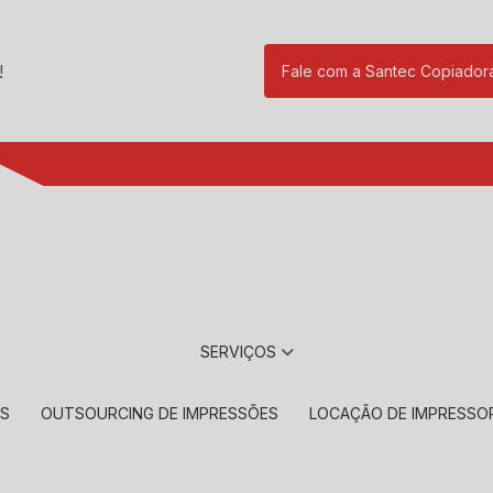
!
Fale com a Santec Copiador
(11) 2901-17
SERVIÇOS
RS
OUTSOURCING DE IMPRESSÕES
LOCAÇÃO DE IMPRESSO