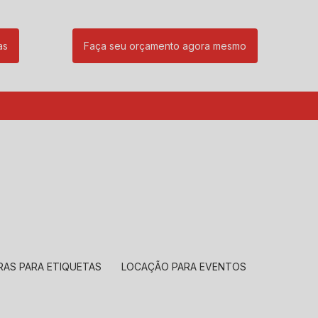
as
Faça seu orçamento agora mesmo
85
(11) 99239-1832
atendimento@santeccopiadoras.com.br
RAS PARA ETIQUETAS
LOCAÇÃO PARA EVENTOS