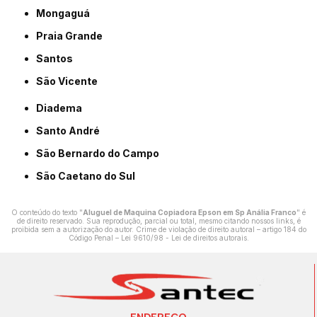
Mongaguá
Praia Grande
Santos
São Vicente
Diadema
Santo André
São Bernardo do Campo
São Caetano do Sul
O conteúdo do texto "
Aluguel de Maquina Copiadora Epson em Sp Anália Franco
" é
de direito reservado. Sua reprodução, parcial ou total, mesmo citando nossos links, é
proibida sem a autorização do autor. Crime de violação de direito autoral – artigo 184 do
Código Penal –
Lei 9610/98 - Lei de direitos autorais
.