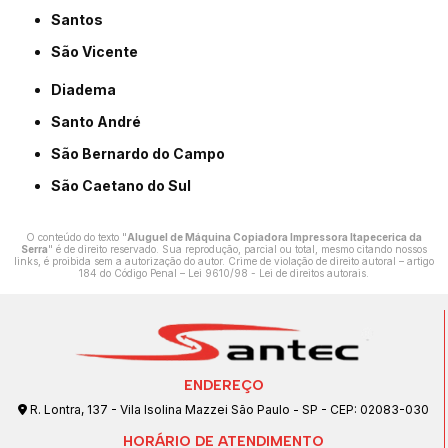
Santos
São Vicente
Diadema
Santo André
São Bernardo do Campo
São Caetano do Sul
O conteúdo do texto "
Aluguel de Máquina Copiadora Impressora Itapecerica da
Serra
" é de direito reservado. Sua reprodução, parcial ou total, mesmo citando nossos
links, é proibida sem a autorização do autor. Crime de violação de direito autoral – artigo
184 do Código Penal –
Lei 9610/98 - Lei de direitos autorais
.
ENDEREÇO
R. Lontra, 137 - Vila Isolina Mazzei São Paulo - SP - CEP: 02083-030
HORÁRIO DE ATENDIMENTO