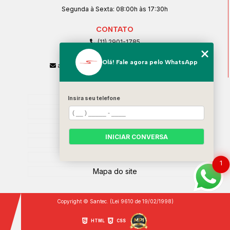
Segunda à Sexta: 08:00h às 17:30h
CONTATO
(11) 2901-1785
(11) 99239-1832
Olá! Fale agora pelo WhatsApp
atendimento@santeccopiadoras.com.br
MENU
Home
Insira seu telefone
Empresa
SERVIÇOS
INICIAR CONVERSA
Contato
Categorias
1
Mapa do site
Copyright © Santec. (Lei 9610 de 19/02/1998)
HTML
CSS