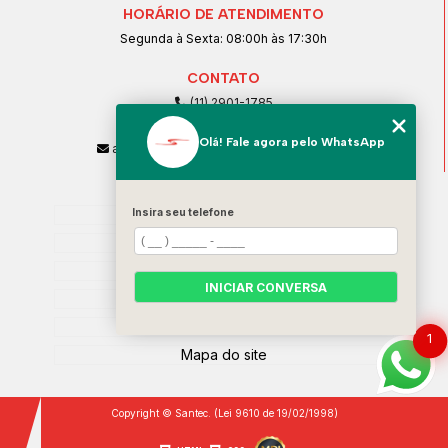
HORÁRIO DE ATENDIMENTO
Segunda à Sexta: 08:00h às 17:30h
CONTATO
(11) 2901-1785
(11) 99239-1832
Olá! Fale agora pelo WhatsApp
atendimento@santeccopiadoras.com.br
MENU
Home
Insira seu telefone
Empresa
SERVIÇOS
INICIAR CONVERSA
Contato
Categorias
1
Mapa do site
Copyright © Santec. (Lei 9610 de 19/02/1998)