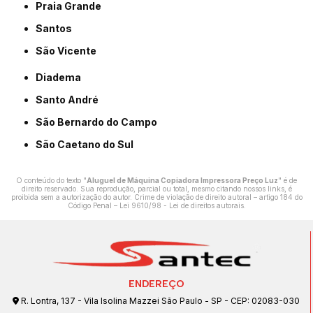
Praia Grande
Santos
São Vicente
Diadema
Santo André
São Bernardo do Campo
São Caetano do Sul
O conteúdo do texto "
Aluguel de Máquina Copiadora Impressora Preço Luz
" é de
direito reservado. Sua reprodução, parcial ou total, mesmo citando nossos links, é
proibida sem a autorização do autor. Crime de violação de direito autoral – artigo 184 do
Código Penal –
Lei 9610/98 - Lei de direitos autorais
.
ENDEREÇO
R. Lontra, 137 - Vila Isolina Mazzei São Paulo - SP - CEP: 02083-030