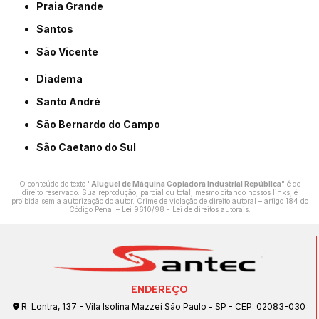
Praia Grande
Santos
São Vicente
Diadema
Santo André
São Bernardo do Campo
São Caetano do Sul
O conteúdo do texto "
Aluguel de Máquina Copiadora Industrial República
" é de
direito reservado. Sua reprodução, parcial ou total, mesmo citando nossos links, é
proibida sem a autorização do autor. Crime de violação de direito autoral – artigo 184 do
Código Penal –
Lei 9610/98 - Lei de direitos autorais
.
ENDEREÇO
R. Lontra, 137 - Vila Isolina Mazzei São Paulo - SP - CEP: 02083-030