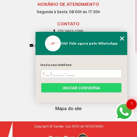
HORÁRIO DE ATENDIMENTO
Segunda à Sexta: 08:00h às 17:30h
CONTATO
(11) 2901-1785
(11) 99239-1832
Olá! Fale agora pelo WhatsApp
atendimento@santeccopiadoras.com.br
MENU
Home
Insira seu telefone
Empresa
SERVIÇOS
INICIAR CONVERSA
Contato
Categorias
1
Mapa do site
Copyright © Santec. (Lei 9610 de 19/02/1998)