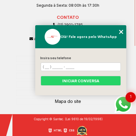
Segunda à Sexta: 08:00h às 17:30h
CONTATO
(11) 2901-1785
(11) 99239-1832
Olá! Fale agora pelo WhatsApp
atendimento@santeccopiadoras.com.br
MENU
Home
Insira seu telefone
Empresa
SERVIÇOS
INICIAR CONVERSA
Contato
Categorias
1
Mapa do site
Copyright © Santec. (Lei 9610 de 19/02/1998)
HTML
CSS