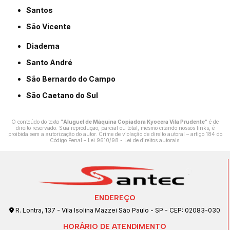
Santos
São Vicente
Diadema
Santo André
São Bernardo do Campo
São Caetano do Sul
O conteúdo do texto "
Aluguel de Máquina Copiadora Kyocera Vila Prudente
" é de
direito reservado. Sua reprodução, parcial ou total, mesmo citando nossos links, é
proibida sem a autorização do autor. Crime de violação de direito autoral – artigo 184 do
Código Penal –
Lei 9610/98 - Lei de direitos autorais
.
ENDEREÇO
R. Lontra, 137 - Vila Isolina Mazzei São Paulo - SP - CEP: 02083-030
HORÁRIO DE ATENDIMENTO