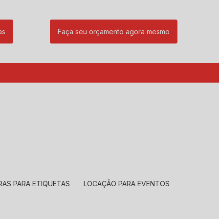
as
Faça seu orçamento agora mesmo
85
(11) 99239-1832
atendimento@santeccopiadoras.com.br
RAS PARA ETIQUETAS
LOCAÇÃO PARA EVENTOS