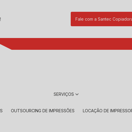
!
Fale com a Santec Copiador
(11) 2901-17
SERVIÇOS
RS
OUTSOURCING DE IMPRESSÕES
LOCAÇÃO DE IMPRESSO