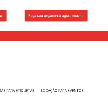
as
Faça seu orçamento agora mesmo
85
(11) 99239-1832
atendimento@santeccopiadoras.com.br
RAS PARA ETIQUETAS
LOCAÇÃO PARA EVENTOS