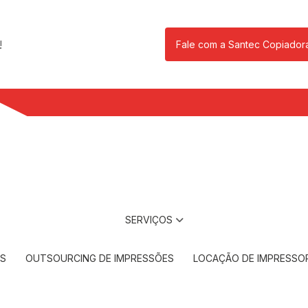
!
Fale com a Santec Copiador
(11) 2901-17
SERVIÇOS
RS
OUTSOURCING DE IMPRESSÕES
LOCAÇÃO DE IMPRESSO