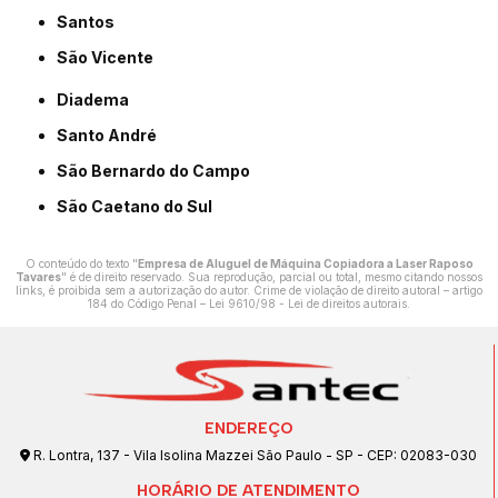
Santos
São Vicente
Diadema
Santo André
São Bernardo do Campo
São Caetano do Sul
O conteúdo do texto "
Empresa de Aluguel de Máquina Copiadora a Laser Raposo
Tavares
" é de direito reservado. Sua reprodução, parcial ou total, mesmo citando nossos
links, é proibida sem a autorização do autor. Crime de violação de direito autoral – artigo
184 do Código Penal –
Lei 9610/98 - Lei de direitos autorais
.
ENDEREÇO
R. Lontra, 137 - Vila Isolina Mazzei São Paulo - SP - CEP: 02083-030
HORÁRIO DE ATENDIMENTO