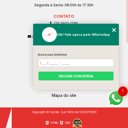
Segunda à Sexta: 08:00h às 17:30h
CONTATO
(11) 2901-1785
(11) 99239-1832
Olá! Fale agora pelo WhatsApp
atendimento@santeccopiadoras.com.br
MENU
Home
Insira seu telefone
Empresa
SERVIÇOS
INICIAR CONVERSA
Contato
Categorias
1
Mapa do site
Copyright © Santec. (Lei 9610 de 19/02/1998)
HTML
CSS