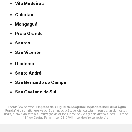
Vila Medeiros
Cubatão
Mongaguá
Praia Grande
Santos
São Vicente
Diadema
Santo André
São Bernardo do Campo
São Caetano do Sul
O conteúdo do texto "
Empresa de Aluguel de Máquina Copiadora Industrial Água
Funda
" é de direito reservado. Sua reprodução, parcial ou total, mesmo citando nossos
links, é proibida sem a autorização do autor. Crime de violação de direito autoral – artigo
184 do Código Penal –
Lei 9610/98 - Lei de direitos autorais
.