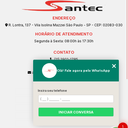
ENDEREÇO
R. Lontra, 137 - Vila Isolina Mazzei São Paulo - SP - CEP: 02083-030
HORÁRIO DE ATENDIMENTO
Segunda à Sexta: 08:00h às 17:30h
CONTATO
(11) 2901-1785
(11) 99239-1832
Olá! Fale agora pelo WhatsApp
atendimento@santeccopiadoras.com.br
MENU
Home
Insira seu telefone
Empresa
SERVIÇOS
INICIAR CONVERSA
Contato
Categorias
1