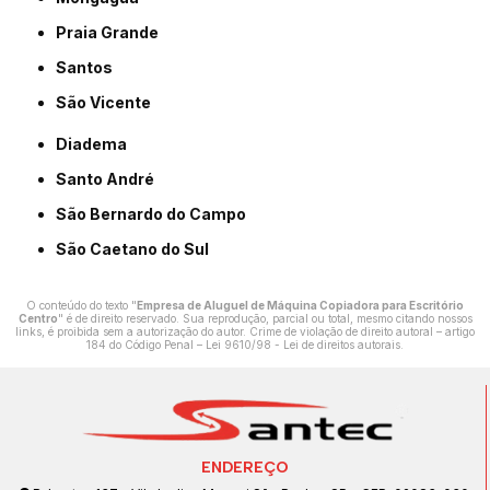
Praia Grande
Santos
São Vicente
Diadema
Santo André
São Bernardo do Campo
São Caetano do Sul
O conteúdo do texto "
Empresa de Aluguel de Máquina Copiadora para Escritório
Centro
" é de direito reservado. Sua reprodução, parcial ou total, mesmo citando nossos
links, é proibida sem a autorização do autor. Crime de violação de direito autoral – artigo
184 do Código Penal –
Lei 9610/98 - Lei de direitos autorais
.
ENDEREÇO