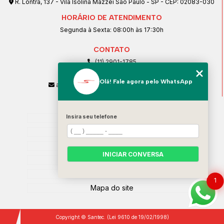
R. Lontra, 137 - Vila Isolina Mazzei São Paulo - SP - CEP: 02083-030
HORÁRIO DE ATENDIMENTO
Segunda à Sexta: 08:00h às 17:30h
CONTATO
(11) 2901-1785
(11) 99239-1832
Olá! Fale agora pelo WhatsApp
atendimento@santeccopiadoras.com.br
MENU
Home
Insira seu telefone
Empresa
SERVIÇOS
INICIAR CONVERSA
Contato
Categorias
1
Mapa do site
Copyright © Santec. (Lei 9610 de 19/02/1998)