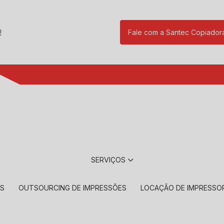
!
Fale com a Santec Copiador
(11) 2901-17
SERVIÇOS
RS
OUTSOURCING DE IMPRESSÕES
LOCAÇÃO DE IMPRESSO