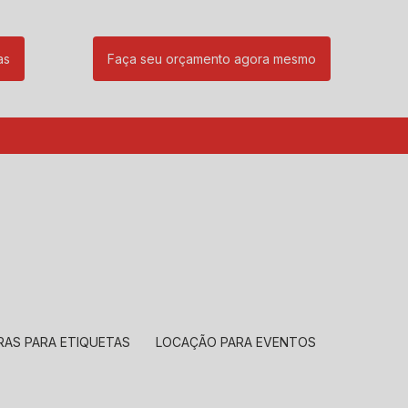
as
Faça seu orçamento agora mesmo
85
(11) 99239-1832
atendimento@santeccopiadoras.com.br
RAS PARA ETIQUETAS
LOCAÇÃO PARA EVENTOS