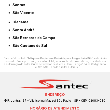
Santos
São Vicente
Diadema
Santo André
São Bernardo do Campo
São Caetano do Sul
O conteúdo do texto "
Máquina Copiadora Colorida para Alugar Itaim Bibi
" é de direito
reservado. Sua reprodução, parcial ou total, mesmo citando nossos links, é proibida sem
a autorização do autor. Crime de violação de direito autoral – artigo 184 do Código Penal
–
Lei 9610/98 - Lei de direitos autorais
.
ENDEREÇO
R. Lontra, 137 - Vila Isolina Mazzei São Paulo - SP - CEP: 02083-030
HORÁRIO DE ATENDIMENTO