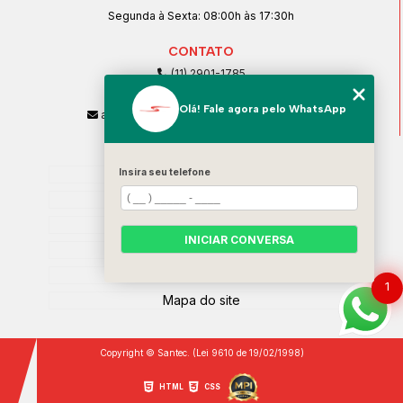
Segunda à Sexta: 08:00h às 17:30h
CONTATO
(11) 2901-1785
(11) 99239-1832
Olá! Fale agora pelo WhatsApp
atendimento@santeccopiadoras.com.br
MENU
Home
Insira seu telefone
Empresa
SERVIÇOS
INICIAR CONVERSA
Contato
Categorias
1
Mapa do site
Copyright © Santec. (Lei 9610 de 19/02/1998)
HTML
CSS