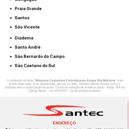
Praia Grande
Santos
São Vicente
Diadema
Santo André
São Bernardo do Campo
São Caetano do Sul
O conteúdo do texto "
Máquina Copiadora Colorida para Alugar Vila Mariana
" é de
direito reservado. Sua reprodução, parcial ou total, mesmo citando nossos links, é
proibida sem a autorização do autor. Crime de violação de direito autoral – artigo 184 do
Código Penal –
Lei 9610/98 - Lei de direitos autorais
.
ENDEREÇO