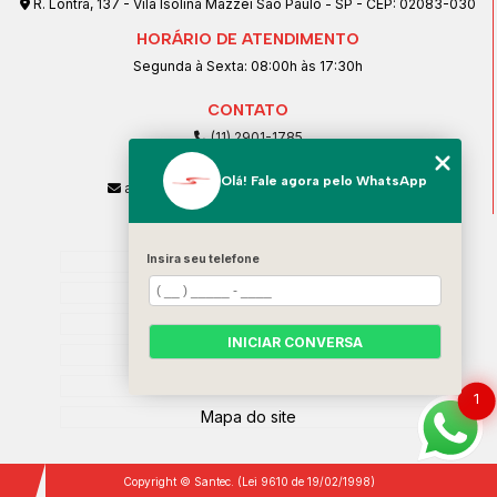
R. Lontra, 137 - Vila Isolina Mazzei São Paulo - SP - CEP: 02083-030
HORÁRIO DE ATENDIMENTO
Segunda à Sexta: 08:00h às 17:30h
CONTATO
(11) 2901-1785
(11) 99239-1832
Olá! Fale agora pelo WhatsApp
atendimento@santeccopiadoras.com.br
MENU
Home
Insira seu telefone
Empresa
SERVIÇOS
INICIAR CONVERSA
Contato
Categorias
1
Mapa do site
Copyright © Santec. (Lei 9610 de 19/02/1998)