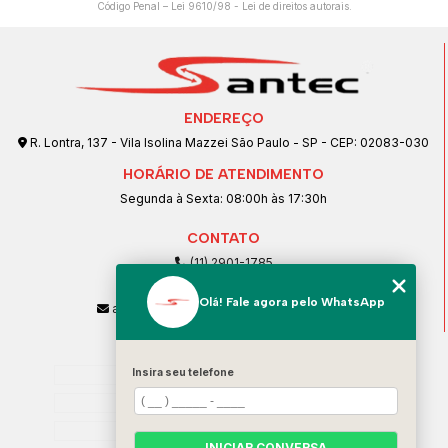
Código Penal –
Lei 9610/98 - Lei de direitos autorais
.
ENDEREÇO
R. Lontra, 137 - Vila Isolina Mazzei São Paulo - SP - CEP: 02083-030
HORÁRIO DE ATENDIMENTO
Segunda à Sexta: 08:00h às 17:30h
CONTATO
(11) 2901-1785
(11) 99239-1832
Olá! Fale agora pelo WhatsApp
atendimento@santeccopiadoras.com.br
MENU
Home
Insira seu telefone
Empresa
SERVIÇOS
INICIAR CONVERSA