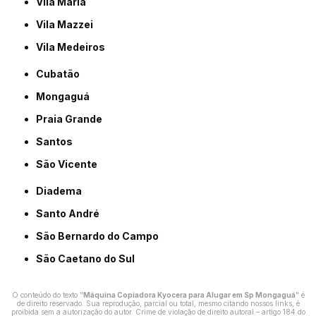
Vila Maria
Vila Mazzei
Vila Medeiros
Cubatão
Mongaguá
Praia Grande
Santos
São Vicente
Diadema
Santo André
São Bernardo do Campo
São Caetano do Sul
O conteúdo do texto "
Máquina Copiadora Kyocera para Alugar em Sp Mongaguá
" é
de direito reservado. Sua reprodução, parcial ou total, mesmo citando nossos links, é
proibida sem a autorização do autor. Crime de violação de direito autoral – artigo 184 do