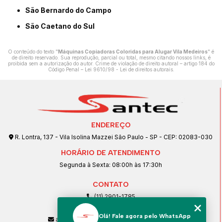
São Bernardo do Campo
São Caetano do Sul
O conteúdo do texto "
Máquinas Copiadoras Coloridas para Alugar Vila Medeiros
" é
de direito reservado. Sua reprodução, parcial ou total, mesmo citando nossos links, é
proibida sem a autorização do autor. Crime de violação de direito autoral – artigo 184 do
Código Penal –
Lei 9610/98 - Lei de direitos autorais
.
ENDEREÇO
R. Lontra, 137 - Vila Isolina Mazzei São Paulo - SP - CEP: 02083-030
HORÁRIO DE ATENDIMENTO
Segunda à Sexta: 08:00h às 17:30h
CONTATO
(11) 2901-1785
(11) 99239-1832
Olá! Fale agora pelo WhatsApp
atendimento@santeccopiadoras.com.br