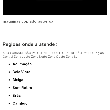
máquinas copiadoras xerox
Regiões onde a atende :
ABCD
GRANDE SÃO PAULO
INTERIOR
LITORAL DE SÃO PAULO
Região
Central
Zona Leste
Zona Norte
Zona Oeste
Zona Sul
Aclimação
Bela Vista
Bixiga
Bom Retiro
Brás
Cambuci