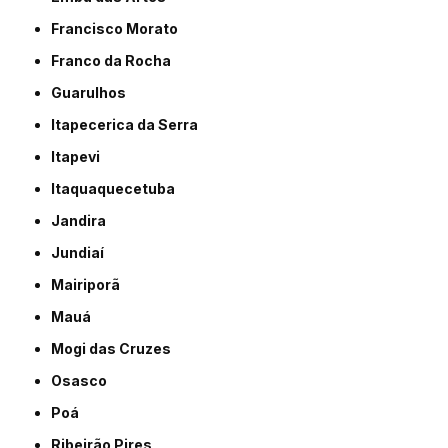
Francisco Morato
Franco da Rocha
Guarulhos
Itapecerica da Serra
Itapevi
Itaquaquecetuba
Jandira
Jundiaí
Mairiporã
Mauá
Mogi das Cruzes
Osasco
Poá
Ribeirão Pires