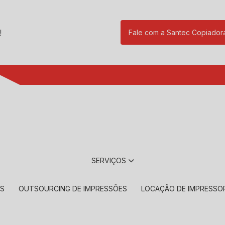
!
Fale com a Santec Copiador
(11) 2901-17
SERVIÇOS
RS
OUTSOURCING DE IMPRESSÕES
LOCAÇÃO DE IMPRESSO