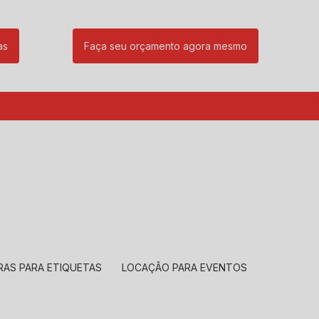
as
Faça seu orçamento agora mesmo
85
(11) 99239-1832
atendimento@santeccopiadoras.com.br
RAS PARA ETIQUETAS
LOCAÇÃO PARA EVENTOS