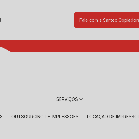
!
Fale com a Santec Copiador
(11) 2901-17
SERVIÇOS
RS
OUTSOURCING DE IMPRESSÕES
LOCAÇÃO DE IMPRESSO