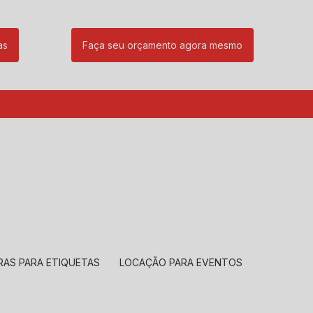
as
Faça seu orçamento agora mesmo
85
(11) 99239-1832
atendimento@santeccopiadoras.com.br
RAS PARA ETIQUETAS
LOCAÇÃO PARA EVENTOS