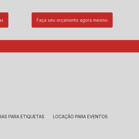
as
Faça seu orçamento agora mesmo
85
(11) 99239-1832
atendimento@santeccopiadoras.com.br
RAS PARA ETIQUETAS
LOCAÇÃO PARA EVENTOS