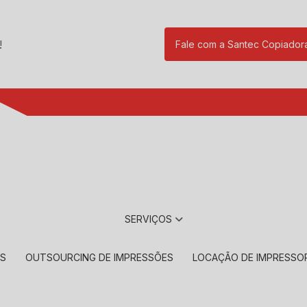
!
Fale com a Santec Copiador
(11) 2901-17
SERVIÇOS
RS
OUTSOURCING DE IMPRESSÕES
LOCAÇÃO DE IMPRESSO