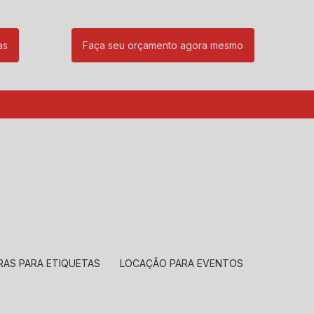
as
Faça seu orçamento agora mesmo
85
(11) 99239-1832
atendimento@santeccopiadoras.com.br
RAS PARA ETIQUETAS
LOCAÇÃO PARA EVENTOS