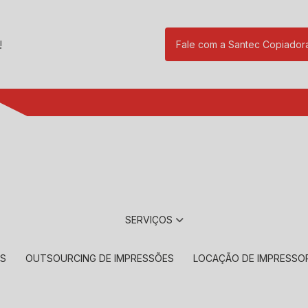
!
Fale com a Santec Copiador
(11) 2901-17
SERVIÇOS
RS
OUTSOURCING DE IMPRESSÕES
LOCAÇÃO DE IMPRESSO